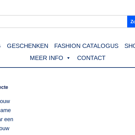
G
GESCHENKEN
FASHION CATALOGUS
SH
MEER INFO
CONTACT
ecte
jouw
rzame
ar een
jouw