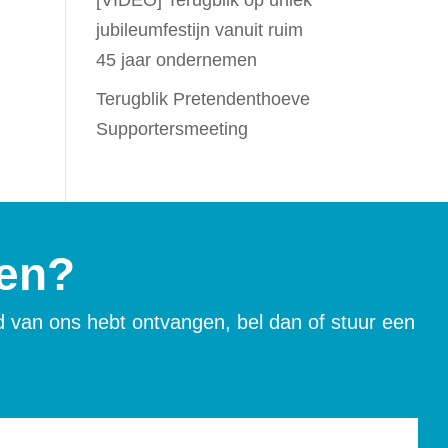
[VIDEO] Terugblik op uniek
jubileumfestijn vanuit ruim
45 jaar ondernemen
Terugblik Pretendenthoeve
Supportersmeeting
gen?
rd van ons hebt ontvangen, bel dan of stuur een