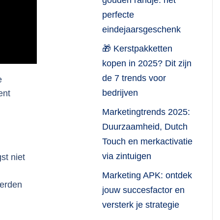
gouden randje: het
perfecte
eindejaarsgeschenk
🎁 Kerstpakketten
kopen in 2025? Dit zijn
de 7 trends voor
e
bedrijven
ent
Marketingtrends 2025:
Duurzaamheid, Dutch
Touch en merkactivatie
via zintuigen
st niet
Marketing APK: ontdek
werden
jouw succesfactor en
versterk je strategie