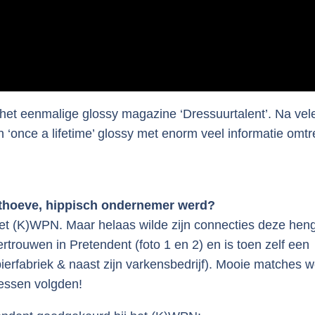
het eenmalige glossy magazine ‘Dressuurtalent’. Na vel
 ‘once a lifetime’ glossy met enorm veel informatie omtr
nthoeve, hippisch ondernemer werd?
et (K)WPN. Maar helaas wilde zijn connecties deze heng
vertrouwen in Pretendent (foto 1 en 2) en is toen zelf een
erfabriek & naast zijn varkensbedrijf). Mooie matches 
cessen volgden!