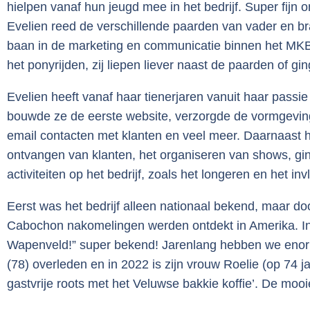
hielpen vanaf hun jeugd mee in het bedrijf. Super fijn
Evelien reed de verschillende paarden van vader en brac
baan in de marketing en communicatie binnen het MKB. 
het ponyrijden, zij liepen liever naast de paarden of g
Evelien heeft vanaf haar tienerjaren vanuit haar passi
bouwde ze de eerste website, verzorgde de vormgeving e
email contacten met klanten en veel meer. Daarnaast h
ontvangen van klanten, het organiseren van shows, g
activiteiten op het bedrijf, zoals het longeren en het 
Eerst was het bedrijf alleen nationaal bekend, maar doo
Cabochon nakomelingen werden ontdekt in Amerika. In
Wapenveld!” super bekend! Jarenlang hebben we enorm v
(78) overleden en in 2022 is zijn vrouw Roelie (op 74 
gastvrije roots met het Veluwse bakkie koffie’. De mooi