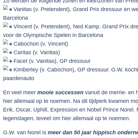
Zo werden de volgende zonen en kleinzonen van Pret
Vanitas (v. Pretendent), Grand Prix dressuur en 
Barcelona
Vincent (v. Pretendent), Ned Kamp. Grand Prix dr
voor de Olympische Spelen in Barcelona
Cabochon (v. Vincent)
Caritas (v. Vanitas)
Facet (v. Vanitas), GP dressuur
Kimberley (v. Cabochon), GP dressuur. G.W. kocht
paardenauto
En veel meer
mooie successen
vanuit de merrie- en 
hier allemaal op te noemen. Na dit tijdperk kwamen m
Erik, Oscar, Uphill, Expression en Nobel Prince Norel
tegenslagen, teveel om hier allemaal op te noemen.
G.W. van Norel is
meer dan 50 jaar hippisch onder