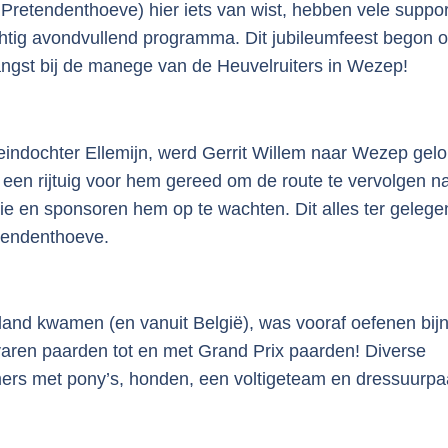
 Pretendenthoeve) hier iets van wist, hebben vele suppo
htig avondvullend programma. Dit jubileumfeest begon 
ngst bij de manege van de Heuvelruiters in Wezep!
eindochter Ellemijn, werd Gerrit Willem naar Wezep gelo
 een rijtuig voor hem gereed om de route te vervolgen n
ie en sponsoren hem op te wachten. Dit alles ter geleg
etendenthoeve.
land kwamen (en vanuit België), was vooraf oefenen bijn
aren paarden tot en met Grand Prix paarden! Diverse
mers met pony’s, honden, een voltigeteam en dressuurpa