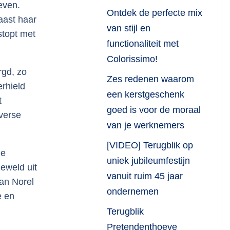
even.
Ontdek de perfecte mix
aast haar
van stijl en
stopt met
functionaliteit met
Colorissimo!
rgd, zo
Zes redenen waarom
erhield
een kerstgeschenk
t
goed is voor de moraal
verse
van je werknemers
[VIDEO] Terugblik op
De
uniek jubileumfestijn
eweld uit
vanuit ruim 45 jaar
van Norel
ondernemen
e en
Terugblik
Pretendenthoeve