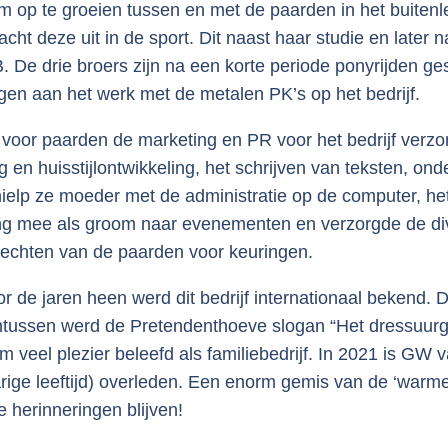
 om op te groeien tussen en met de paarden in het buitenl
ht deze uit in de sport. Dit naast haar studie en later n
De drie broers zijn na een korte periode ponyrijden ge
ingen aan het werk met de metalen PK’s op het bedrijf.
e voor paarden de marketing en PR voor het bedrijf verzo
n huisstijlontwikkeling, het schrijven van teksten, ond
ielp ze moeder met de administratie op de computer, he
ing mee als groom naar evenementen en verzorgde de di
invlechten van de paarden voor keuringen.
r de jaren heen werd dit bedrijf internationaal bekend. 
tussen werd de Pretendenthoeve slogan “Het dressuurg
eel plezier beleefd als familiebedrijf. In 2021 is GW 
jarige leeftijd) overleden. Een enorm gemis van de ‘warm
e herinneringen blijven!