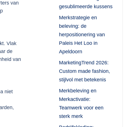
rters van
gesublimeerde kussens
op
Merkstrategie en
beleving: de
herpositionering van
Paleis Het Loo in
kt. Vlak
aar de
Apeldoorn
enheid van
MarketingTrend 2026:
Custom made fashion,
stijlvol met betekenis
Merkbeleving en
a niet
Merkactivatie:
arden,
Teamwerk voor een
sterk merk