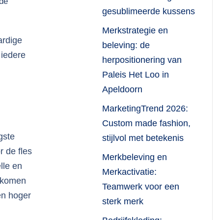
nde
gesublimeerde kussens
Merkstrategie en
ardige
beleving: de
 iedere
herpositionering van
Paleis Het Loo in
Apeldoorn
MarketingTrend 2026:
Custom made fashion,
gste
stijlvol met betekenis
 de fles
Merkbeleving en
lle en
Merkactivatie:
orkomen
Teamwerk voor een
en hoger
sterk merk