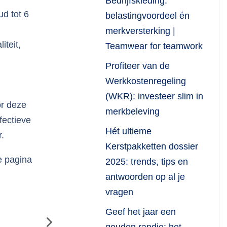
Bedrijfskleding:
d tot 6
belastingvoordeel én
merkversterking |
iteit,
Teamwear for teamwork
Profiteer van de
Werkkostenregeling
(WKR): investeer slim in
or deze
merkbeleving
fectieve
Hét ultieme
.
Kerstpakketten dossier
e pagina
2025: trends, tips en
antwoorden op al je
vragen
Geef het jaar een