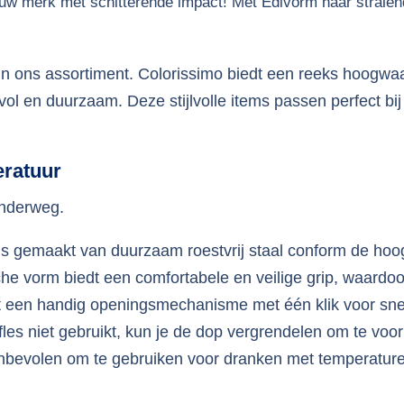
n jouw merk met schitterende impact! Met Edivorm naar strale
 in ons assortiment. Colorissimo biedt een reeks hoogwa
jlvol en duurzaam. Deze stijlvolle items passen perfect bij
eratuur
 onderweg.
e is gemaakt van duurzaam roestvrij staal conform de hoo
e vorm biedt een comfortabele en veilige grip, waardoor
vat een handig openingsmechanisme met één klik voor sne
fles niet gebruikt, kun je de dop vergrendelen om te vo
aanbevolen om te gebruiken voor dranken met temperatur