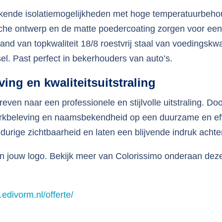
kende isolatiemogelijkheden met hoge temperatuurbehou
sche ontwerp en de matte poedercoating zorgen voor een
d van topkwaliteit 18/8 roestvrij staal van voedingskwal
el. Past perfect in bekerhouders van auto’s.
ing en kwaliteitsuitstraling
reven naar een professionele en stijlvolle uitstraling. Do
merkbeleving en naamsbekendheid op een duurzame en ef
urige zichtbaarheid en laten een blijvende indruk achter
n jouw logo. Bekijk meer van Colorissimo onderaan dez
edivorm.nl/offerte/