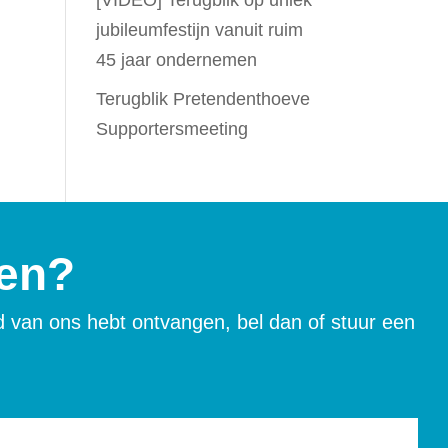
[VIDEO] Terugblik op uniek
jubileumfestijn vanuit ruim
45 jaar ondernemen
Terugblik Pretendenthoeve
Supportersmeeting
gen?
rd van ons hebt ontvangen, bel dan of stuur een