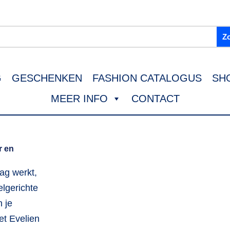
G
GESCHENKEN
FASHION CATALOGUS
SH
MEER INFO
CONTACT
r en
ag werkt,
elgerichte
 je
et Evelien